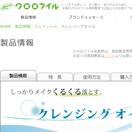
いつまでも美しく。そう願う、全ての人のために。 
全国のクロロフイル美顔教室ではあなたのお肌ケア
HOME
>
製品情報
>
フェイシャル
>
クレンジングオイル
クロロフイル化粧料は、美顔教室専
お近くの美顔教室は
こちら
よりお探