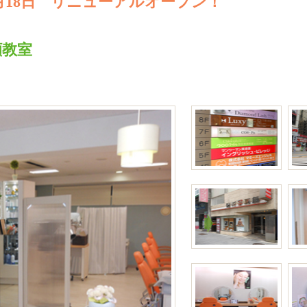
5月18日 リニューアルオープン！
顔教室