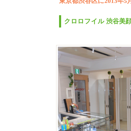
東京都渋谷区に2013年
クロロフイル 渋谷美