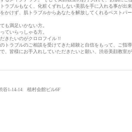
肌トラブルもなく、化粧くずれしない美肌を手に入れる事が出
をかけず、肌トラブルからあなたを解放してくれるベストパー
ても満足いかない方。
っていらっしゃる方。
きたいのがクロロフイル !!
肌のトラブルのご相談を受けてきた経験と自信をもって、ご指
で、皆様にお手入れしていただきたいと願い、渋谷美顔教室が
谷1-14-14 植村会館ビル6F