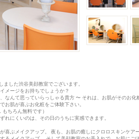
たしました渋谷美顔教室でございます。
イメージをお持ちでしょうか？
、なんて思っていらっしゃる貴方 〜 それは、お肌がそのお化
でお肌が喜ぶお化粧をご体験下さい。
… もちろん無料です）
ずれにくいのは、その日のうちに実感できます。
が喜ぶメイクアップ。 夜も、お肌の癒しにクロロスキンケア
するメイクアップ。 そして美顔教室のお手入れで、お肌にご