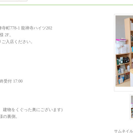
寺町778-1 龍禅寺ハイツ202
 2F。
りご入店ください。
付 17:00
ら、建物をくぐった奥にございます)
様の裏側。
サムネイ