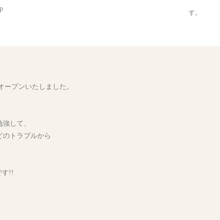
p
す。
。
アルオープンいたしました。
勉強して、
どのトラブルから
す!!