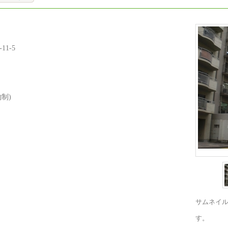
1-5
約制)
サムネイ
す。