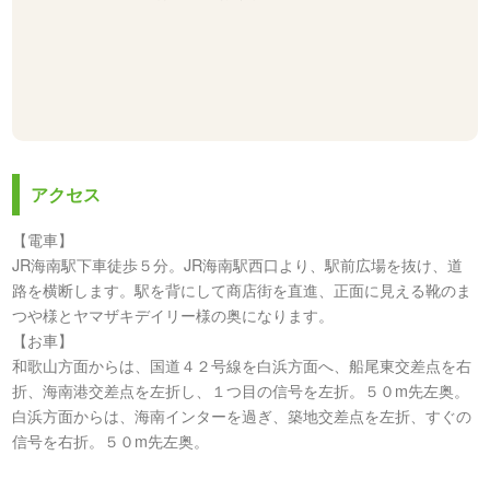
アクセス
【電車】
JR海南駅下車徒歩５分。JR海南駅西口より、駅前広場を抜け、道
路を横断します。駅を背にして商店街を直進、正面に見える靴のま
つや様とヤマザキデイリー様の奥になります。
【お車】
和歌山方面からは、国道４２号線を白浜方面へ、船尾東交差点を右
折、海南港交差点を左折し、１つ目の信号を左折。５０m先左奥。
白浜方面からは、海南インターを過ぎ、築地交差点を左折、すぐの
信号を右折。５０m先左奥。