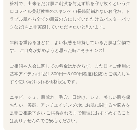
粧料で、出来るだけ肌に刺激を与えず肌を守り抜くというク
ロロフイル美顔教室のスキンケア(長時間崩れないお化粧、ト
ラブル肌から全ての肌質の方にしていただけるパスターパッ
クなど)を是非実感していただきたいと思います。
年齢を重ねるほどに、よい状態を維持しているお肌は宝物で
す。 ご自身が始めようと思った時こそチャンス!
ご相談や入会に関しての料金はかからず、また日々ご使用の
基本アイテムは1品1,300円〜3,000円程度(税抜)とご購入しや
すく使い続けられる価格設定です。
ニキビ、シミ、肌荒れ、毛穴、日焼け、シミ、美しい肌を保
ちたい、美顔、アンチエイジングetc...お肌に関するお悩みを
是非ご相談下さい ご納得されるまで無理におすすめすること
はありませんのでご安心ください。