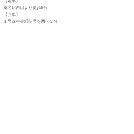
【電車】
桑名駅西口より徒歩8分
【お車】
１号線中央町信号を西へ２分