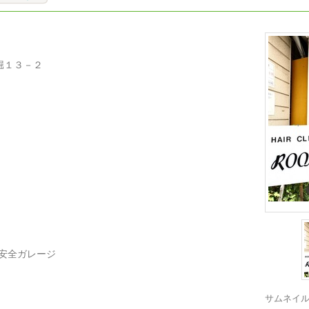
堀１３－２
前安全ガレージ
サムネイ