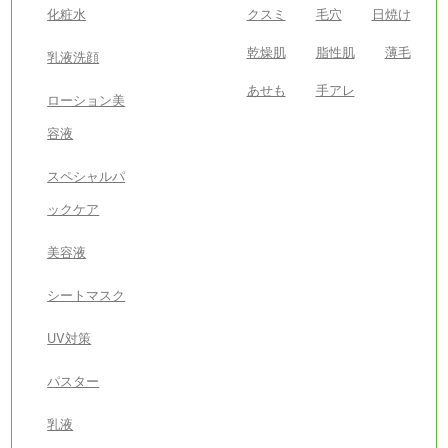
化粧水
クスミ
毛穴
日焼け
乾燥肌
脂性肌
薄毛
乳液洗顔
あせも
手アレ
ローション美
容液
スペシャルパ
ックケア
美容液
シートマスク
UV対策
パスター
乳液