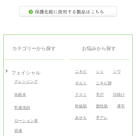
カテゴリーから探す
お悩みから探す
ニキビ
シミ
シワ
フェイシャル
クレンジング
タルミ
ニキビ跡
化粧水
クスミ
毛穴
日焼け
乾燥肌
脂性肌
薄毛
乳液洗顔
あせも
手アレ
ローション美
容液