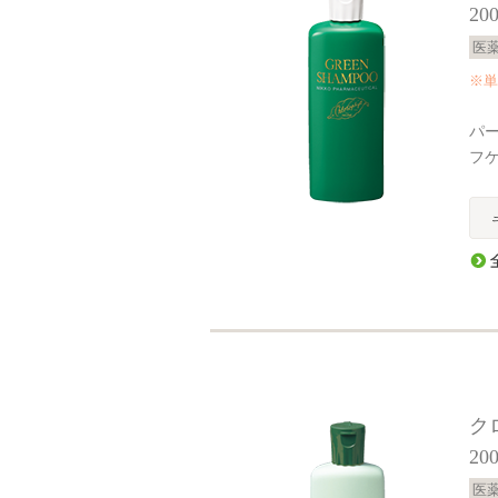
20
医
※単
パ
フ
ク
20
医