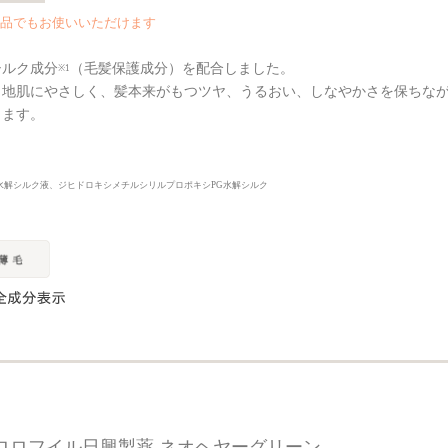
品でもお使いいただけます
シルク成分
（毛髪保護成分）を配合しました。
※1
と地肌にやさしく、髪本来がもつツヤ、うるおい、しなやかさを保ちな
します。
水解シルク液、ジヒドロキシメチルシリルプロポキシPG水解シルク
ロロフイル日興製薬 ネオヘヤーグリーン