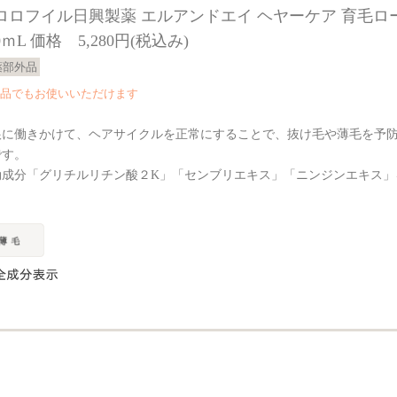
ロロフイル日興製薬 エルアンドエイ ヘヤーケア 育毛ロ
0ｍL 価格 5,280円(税込み)
薬部外品
品でもお使いいただけます
根に働きかけて、ヘアサイクルを正常にすることで、抜け毛や薄毛を予
です。
効成分「グリチルリチン酸２K」「センブリエキス」「ニンジンエキス」