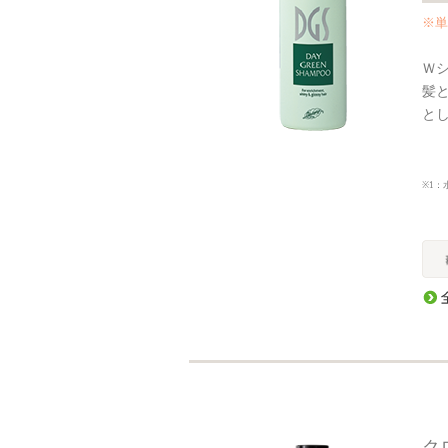
※単
Ｗ
髪
と
※1：
ク