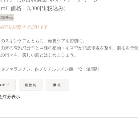
0ｍL 価格 3,300円(税込み)
薬部外品
品でもお使いいただけます
々のスキンケアとともに、頭皮ケアを習慣に。
物由来の有効成分*1と４種の植物エキス*2が頭皮環境を整え、脱毛を予
肌の日々を、美しい髪とはじめましょう。
：セファランチン、β-グリチルレチン酸 *2：湿潤剤