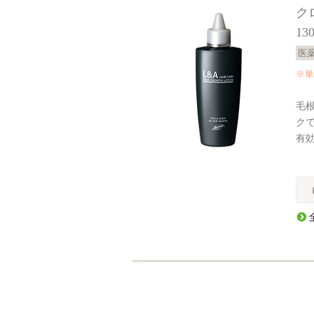
ク
13
医
※単
毛
ク
有