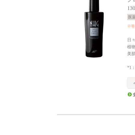
13
医
※単
日
植
美
*1