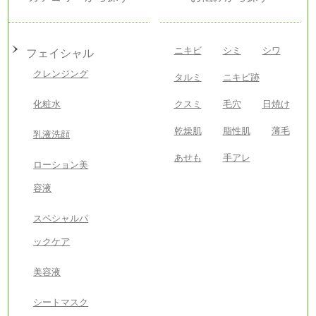
ニキビ
シミ
シワ
フェイシャル
クレンジング
タルミ
ニキビ跡
化粧水
クスミ
毛穴
日焼け
乾燥肌
脂性肌
薄毛
乳液洗顔
あせも
手アレ
ローション美
容液
スペシャルパ
ックケア
美容液
シートマスク