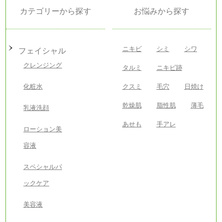
カテゴリーから探す
お悩みから探す
ニキビ
シミ
シワ
フェイシャル
クレンジング
タルミ
ニキビ跡
化粧水
クスミ
毛穴
日焼け
乾燥肌
脂性肌
薄毛
乳液洗顔
あせも
手アレ
ローション美
容液
スペシャルパ
ックケア
美容液