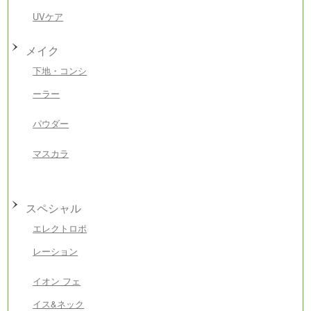
UVケア
メイク
下地・コンシ
ーラー
パウダー
マスカラ
スペシャル
エレクトロポ
レーション
イオン フェ
イス&ネック