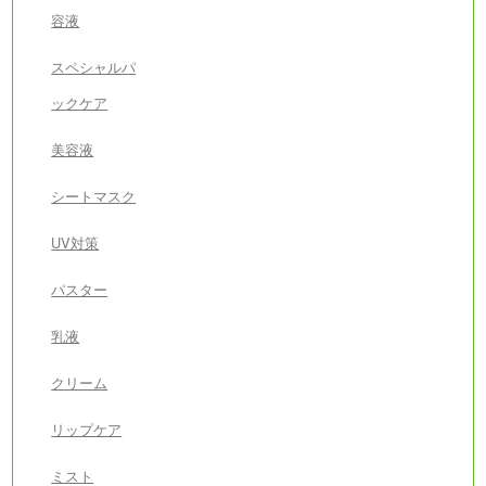
容液
スペシャルパ
ックケア
美容液
シートマスク
UV対策
パスター
乳液
クリーム
リップケア
ミスト