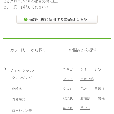
せるクロロフイルの網目のお化粧。
ぜひ一度、お試しください！
カテゴリーから探す
お悩みから探す
ニキビ
シミ
シワ
フェイシャル
クレンジング
タルミ
ニキビ跡
化粧水
クスミ
毛穴
日焼け
乾燥肌
脂性肌
薄毛
乳液洗顔
あせも
手アレ
ローション美