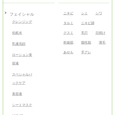
ニキビ
シミ
シワ
フェイシャル
クレンジング
タルミ
ニキビ跡
化粧水
クスミ
毛穴
日焼け
乾燥肌
脂性肌
薄毛
乳液洗顔
あせも
手アレ
ローション美
容液
スペシャルパ
ックケア
美容液
シートマスク