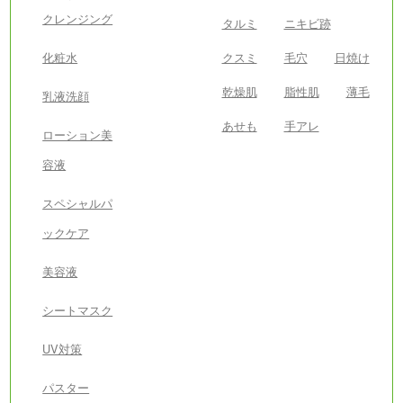
クレンジング
タルミ
ニキビ跡
化粧水
クスミ
毛穴
日焼け
乾燥肌
脂性肌
薄毛
乳液洗顔
あせも
手アレ
ローション美
容液
スペシャルパ
ックケア
美容液
シートマスク
UV対策
パスター