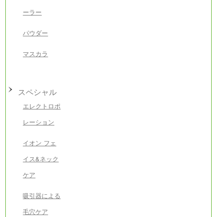
ーラー
パウダー
マスカラ
スペシャル
エレクトロポ
レーション
イオン フェ
イス&ネック
ケア
吸引器による
毛穴ケア