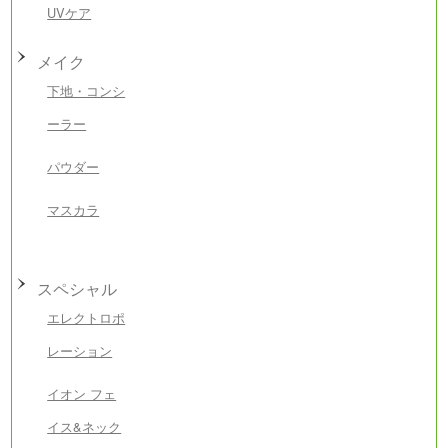
UVケア
メイク
下地・コンシ
ーラー
パウダー
マスカラ
スペシャル
エレクトロポ
レーション
イオン フェ
イス&ネック