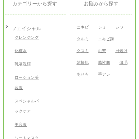
カテゴリーから探す
お悩みから探す
ニキビ
シミ
シワ
フェイシャル
クレンジング
タルミ
ニキビ跡
化粧水
クスミ
毛穴
日焼け
乾燥肌
脂性肌
薄毛
乳液洗顔
あせも
手アレ
ローション美
容液
スペシャルパ
ックケア
美容液
シートマスク