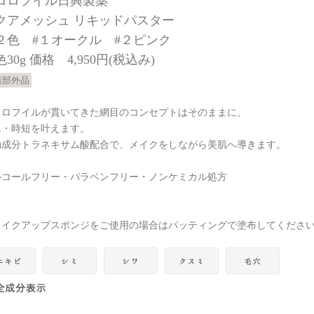
ロロフイル日興製薬
クアメッシュ リキッドパスター
２色 #１オークル #２ピンク
30g 価格 4,950円(税込み)
薬部外品
ロロフイルが貫いてきた網目のコンセプトはそのままに、
単・時短を叶えます。
効成分トラネキサム酸配合で、メイクをしながら美肌へ導きます。
ルコールフリー・パラベンフリー・ノンケミカル処方
メイクアップスポンジをご使用の場合はパッティングで塗布してくださ