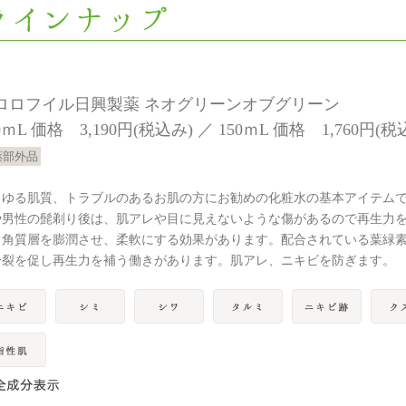
ロロフイル日興製薬 ネオグリーンオブグリーン
0ｍL 価格 3,190円(税込み) ／ 150ｍL 価格 1,760円(税
薬部外品
らゆる肌質、トラブルのあるお肌の方にお勧めの化粧水の基本アイテム
や男性の髭剃り後は、肌アレや目に見えないような傷があるので再生力
。角質層を膨潤させ、柔軟にする効果があります。配合されている葉緑
分裂を促し再生力を補う働きがあります。肌アレ、ニキビを防ぎます。