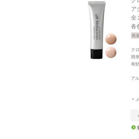
ク
ア
全
各色
医
ク
簡
有
ア
＊