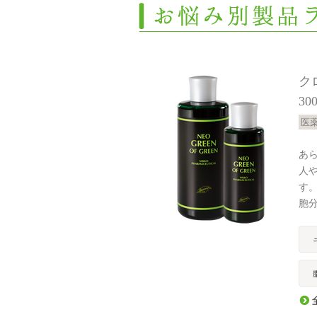
ク
30
医
あ
人
す
胞