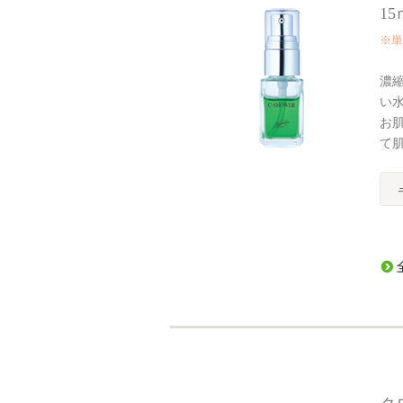
15
※単
濃
い
お
て