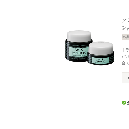
ク
64
医
ト
だ
合