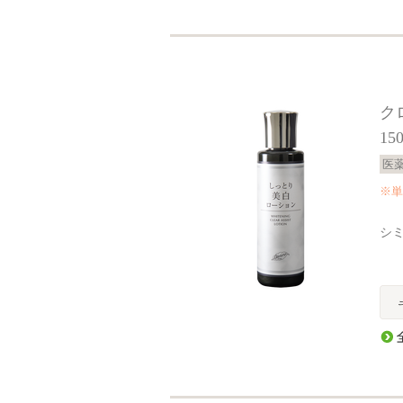
ク
15
医
※単
シ