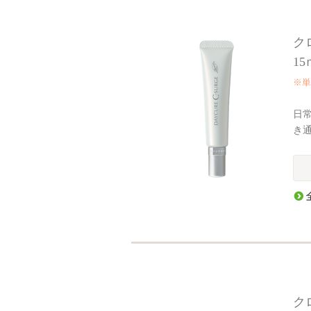
ク
15
※単
日
き
ク