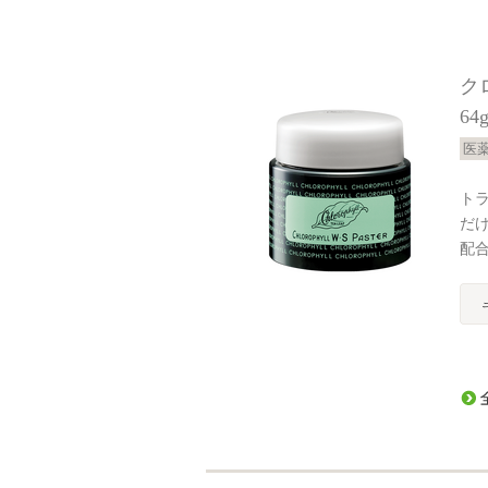
ク
64
医
ト
だ
配